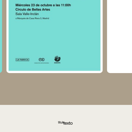
titulo
texto