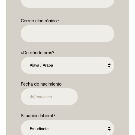
Correo electrónico
¿De dónde eres?
Fecha de nacimiento
DD
barra
MM
Situación laboral
barra
AAAA